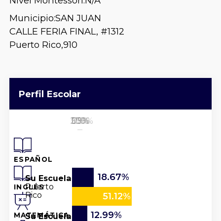
Nivel Montessori:
N/A
Municipio:
SAN JUAN
CALLE FERIA FINAL, #1312
Puerto Rico,
910
Perfil Escolar
25%
50%
100%
0%
75%
ESPAÑOL
18.67%
Su Escuela
Puerto
INGLÉS
Rico
51.12%
12.99%
Su Escuela
MATEMÁTICA