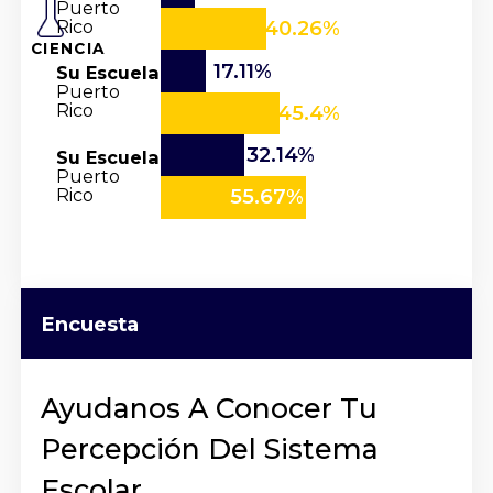
Puerto
Rico
40.26%
CIENCIA
17.11%
Su Escuela
Puerto
Rico
45.4%
32.14%
Su Escuela
Puerto
Rico
55.67%
Encuesta
Ayudanos A Conocer Tu
Percepción Del Sistema
Escolar