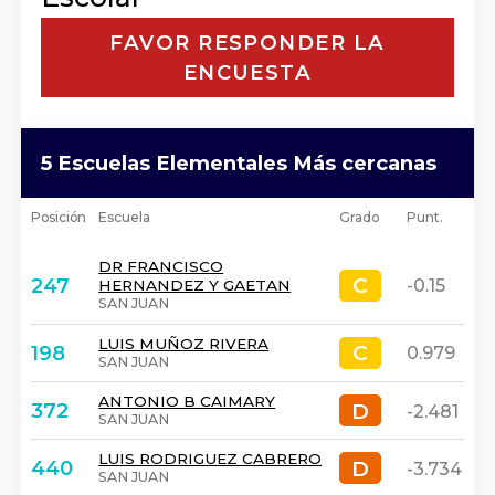
FAVOR RESPONDER LA
ENCUESTA
5 Escuelas Elementales Más cercanas
Posición
Escuela
Grado
Punt.
DR FRANCISCO
C
C
247
-0.15
HERNANDEZ Y GAETAN
SAN JUAN
LUIS MUÑOZ RIVERA
C
C
198
0.979
SAN JUAN
ANTONIO B CAIMARY
D
D
372
-2.481
SAN JUAN
LUIS RODRIGUEZ CABRERO
D
D
440
-3.734
SAN JUAN