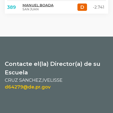
MANUEL BOADA
D
D
389
-2.741
SAN JUAN
Contacte el(la) Director(a) de su
Escuela
CRUZ SANCHEZ,IVELISSE
d64279@de.pr.gov