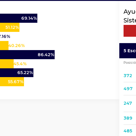
Ayu
69.14%
Sis
51.12%
7.16%
40.26%
5 Es
86.42%
Posici
45.4%
65.22%
372
55.67%
497
247
389
485