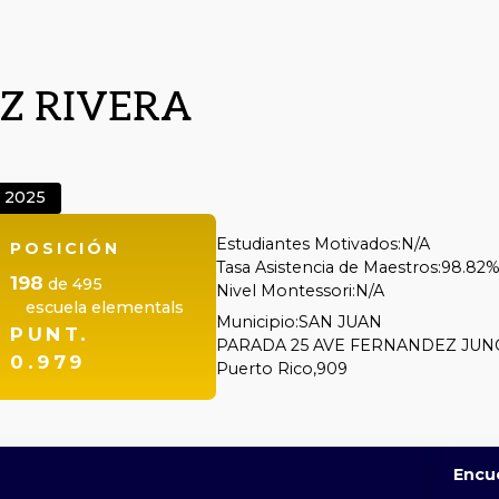
Z RIVERA
2025
Estudiantes Motivados:
N/A
POSICIÓN
Tasa Asistencia de Maestros:
98.82
198
de
495
Nivel Montessori:
N/A
escuela elementals
Municipio:
SAN JUAN
PUNT.
PARADA 25 AVE FERNANDEZ JUN
0.979
Puerto Rico,
909
Encu