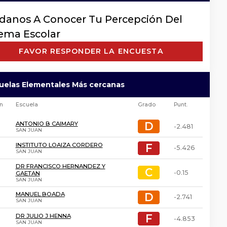
danos A Conocer Tu Percepción Del
tema Escolar
FAVOR RESPONDER LA ENCUESTA
cuelas Elementales Más cercanas
ón
Escuela
Grado
Punt.
D
D
ANTONIO B CAIMARY
-2.481
SAN JUAN
F
F
INSTITUTO LOAIZA CORDERO
-5.426
SAN JUAN
DR FRANCISCO HERNANDEZ Y
C
C
-0.15
GAETAN
SAN JUAN
D
D
MANUEL BOADA
-2.741
SAN JUAN
F
F
DR JULIO J HENNA
-4.853
SAN JUAN