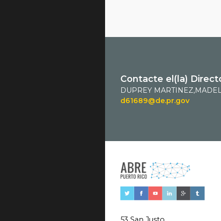
Contacte el(la) Direct
DUPREY MARTINEZ,MADEL
d61689@de.pr.gov
53 San Justo