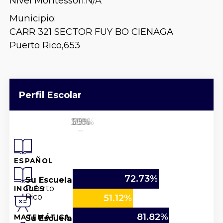
Nivel Montessori:
N/A
Municipio:
CARR 321 SECTOR FUY BO CIENAGA
Puerto Rico,
653
Perfil Escolar
25%
50%
100%
0%
75%
ESPAÑOL
72.73%
Su Escuela
Puerto
INGLÉS
Rico
51.12%
81.82%
Su Escuela
MATEMÁTICA