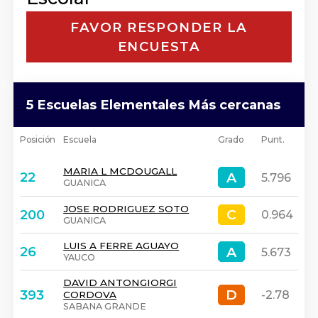
FAVOR RESPONDER LA
ENCUESTA
5 Escuelas Elementales Más cercanas
Posición
Escuela
Grado
Punt.
MARIA L MCDOUGALL
A
A
22
5.796
GUANICA
JOSE RODRIGUEZ SOTO
C
C
200
0.964
GUANICA
LUIS A FERRE AGUAYO
A
A
26
5.673
YAUCO
DAVID ANTONGIORGI
D
D
393
-2.78
CORDOVA
SABANA GRANDE