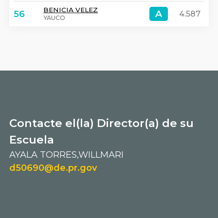
BENICIA VELEZ
A
A
56
4.587
YAUCO
Contacte el(la) Director(a) de su
Escuela
AYALA TORRES,WILLMARI
d50690@de.pr.gov