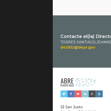
Contacte el(la) Direct
TORRES SANTIAGO,JEANN
d42952@de.pr.gov
53 San Justo