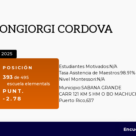
TONGIORGI CORDOVA
2025
Estudiantes Motivados:
N/A
POSICIÓN
Tasa Asistencia de Maestros:
98.91%
393
de
495
Nivel Montessori:
N/A
escuela elementals
Municipio:
SABANA GRANDE
PUNT.
CARR 121 KM 5 HM O BO MACHUC
-2.78
Puerto Rico,
637
Encu