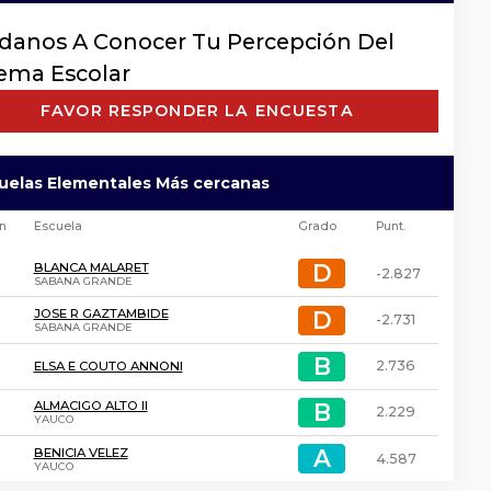
danos A Conocer Tu Percepción Del
tema Escolar
FAVOR RESPONDER LA ENCUESTA
cuelas Elementales Más cercanas
ón
Escuela
Grado
Punt.
D
D
BLANCA MALARET
-2.827
SABANA GRANDE
D
D
JOSE R GAZTAMBIDE
-2.731
SABANA GRANDE
B
B
2.736
ELSA E COUTO ANNONI
B
B
ALMACIGO ALTO II
2.229
YAUCO
A
A
BENICIA VELEZ
4.587
YAUCO