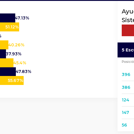
Ayu
47.13%
Sis
51.12%
%
40.26%
5 Es
37.93%
Posici
45.4%
47.83%
396
55.67%
386
124
147
56