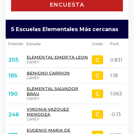
ENCUESTA
5 Escuelas Elementales Más cercanas
Posición
Escuela
Grado
Punt.
ELEMENTAL EMERITA LEON
C
C
205
0.831
CAYEY
BENIGNO CARRION
C
C
185
1.18
CAYEY
ELEMENTAL SALVADOR
C
C
190
1.063
BRAU
CAYEY
VIRGINIA VAZQUEZ
C
C
246
-0.13
MENDOZA
CAYEY
EUGENIO MARIA DE