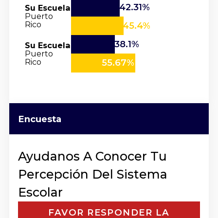
42.31%
Su Escuela
Puerto
Rico
45.4%
38.1%
Su Escuela
Puerto
Rico
55.67%
Encuesta
Ayudanos A Conocer Tu
Percepción Del Sistema
Escolar
FAVOR RESPONDER LA