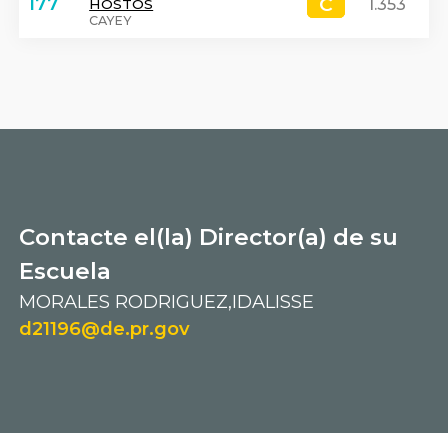
C
C
177
1.353
HOSTOS
CAYEY
Contacte el(la) Director(a) de su
Escuela
MORALES RODRIGUEZ,IDALISSE
d21196@de.pr.gov