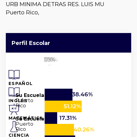
URB MINIMA DETRAS RES. LUIS MU
Puerto Rico,
Perfil Escolar
25%
50%
100%
0%
75%
ESPAÑOL
38.46%
Su Escuela
Puerto
INGLÉS
Rico
51.12%
17.31%
Su Escuela
MATEMÁTICA
Puerto
Rico
40.26%
CIENCIA