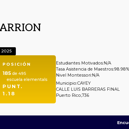
CARRION
2025
Estudiantes Motivados:
N/A
POSICIÓN
Tasa Asistencia de Maestros:
98.98
185
de
495
Nivel Montessori:
N/A
escuela elementals
Municipio:
CAYEY
PUNT.
CALLE LUIS BARRERAS FINAL
1.18
Puerto Rico,
736
Encu