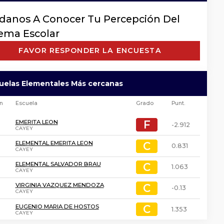
danos A Conocer Tu Percepción Del
tema Escolar
FAVOR RESPONDER LA ENCUESTA
cuelas Elementales Más cercanas
ón
Escuela
Grado
Punt.
F
F
EMERITA LEON
-2.912
CAYEY
C
C
ELEMENTAL EMERITA LEON
0.831
CAYEY
C
C
ELEMENTAL SALVADOR BRAU
1.063
CAYEY
C
C
VIRGINIA VAZQUEZ MENDOZA
-0.13
CAYEY
C
C
EUGENIO MARIA DE HOSTOS
1.353
CAYEY