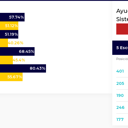
Ayu
57.74%
Sis
51.12%
51.19%
40.26%
5 Es
68.45%
Posici
45.4%
80.43%
401
55.67%
205
190
246
177