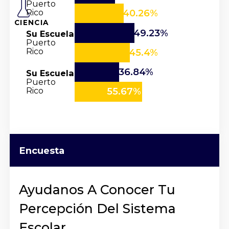
Puerto
Rico
40.26%
CIENCIA
49.23%
Su Escuela
Puerto
Rico
45.4%
36.84%
Su Escuela
Puerto
Rico
55.67%
Encuesta
Ayudanos A Conocer Tu
Percepción Del Sistema
Escolar