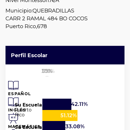
Nivel Montessori:
N/A
Municipio:
QUEBRADILLAS
CARR 2 RAMAL 484 BO COCOS
Puerto Rico,
678
Perfil Escolar
25%
50%
100%
0%
75%
ESPAÑOL
42.11%
Su Escuela
Puerto
INGLÉS
Rico
51.12%
33.08%
Su Escuela
MATEMÁTICA