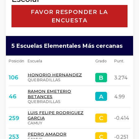
FAVOR RESPONDER LA
ENCUESTA
5 Escuelas Elementales Más cercanas
Posición
Escuela
Grado
Punt.
HONORIO HERNANDEZ
B
B
106
3.274
QUEBRADILLAS
RAMON EMETERIO
A
A
46
4.99
BETANCES
QUEBRADILLAS
LUIS FELIPE RODRIGUEZ
C
C
259
-0.414
GARCIA
CAMUY
PEDRO AMADOR
C
C
253
-0.251