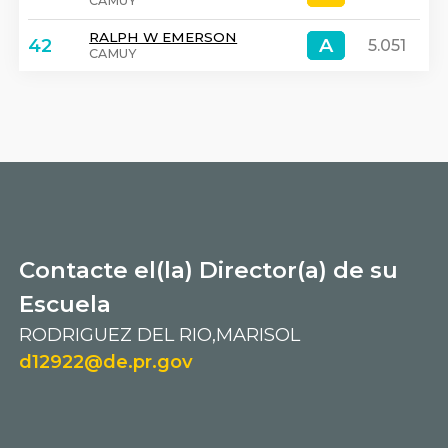
CAMUY
RALPH W EMERSON
A
A
42
5.051
CAMUY
Contacte el(la) Director(a) de su
Escuela
RODRIGUEZ DEL RIO,MARISOL
d12922@de.pr.gov