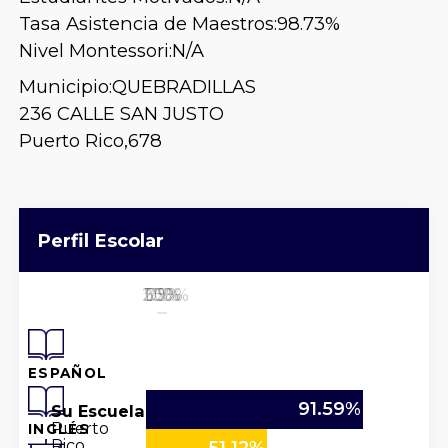
Tasa Asistencia de Maestros:
98.73%
Nivel Montessori:
N/A
Municipio:
QUEBRADILLAS
236 CALLE SAN JUSTO
Puerto Rico,
678
Perfil Escolar
25%
50%
100%
0%
75%
ESPAÑOL
91.59%
Su Escuela
Puerto
INGLÉS
Rico
51.12%