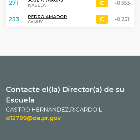
JOSE A VARGAS
C
C
271
-0.553
ISABELA
PEDRO AMADOR
C
C
253
-0.251
CAMUY
Contacte el(la) Director(a) de su
Escuela
CASTRO HERNANDEZ,RICARDO L
d12799@de.pr.gov