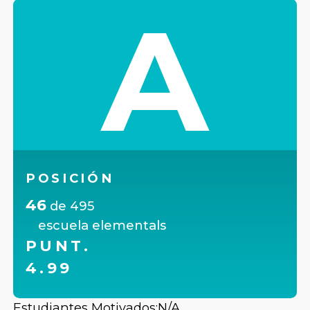
A
POSICIÓN
46
de
495
escuela elementals
PUNT.
4.99
Estudiantes Motivados:
N/A