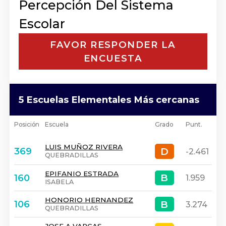
Percepción Del Sistema
Escolar
FAVOR RESPONDER LA
ENCUESTA
5 Escuelas Elementales Más cercanas
Posición
Escuela
Grado
Punt.
LUIS MUÑOZ RIVERA
D
D
369
-2.461
QUEBRADILLAS
EPIFANIO ESTRADA
B
B
160
1.959
ISABELA
HONORIO HERNANDEZ
B
B
106
3.274
QUEBRADILLAS