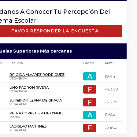
danos A Conocer Tu Percepción Del
tema Escolar
FAVOR RESPONDER LA ENCUESTA
cuelas Superiores Más cercanas
ón
Escuela
Grado
Punt.
A
A
BRIGIDA ALVAREZ RODRIGUEZ
19.44
VEGA BAJA
F
F
LINO PADRON RIVERA
-4.369
VEGA BAJA
F
F
SUPERIOR ILEANA DE GRACIA
-6.279
VEGA ALTA
A
A
PETRA CORRETJER DE O'NEILL
11.614
MANATÍ
F
F
LADISLAO MARTINEZ
-2.164
VEGA ALTA