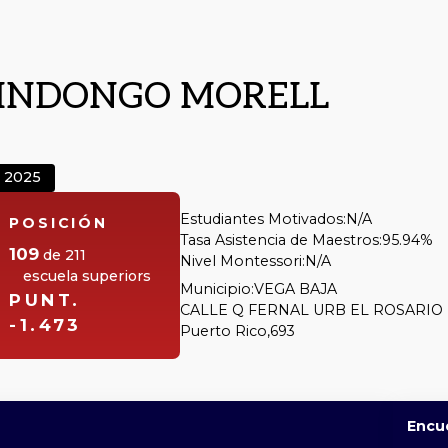
RINDONGO MORELL
2025
Estudiantes Motivados:
N/A
POSICIÓN
Tasa Asistencia de Maestros:
95.94%
109
de
211
Nivel Montessori:
N/A
escuela superiors
Municipio:
VEGA BAJA
PUNT.
CALLE Q FERNAL URB EL ROSARIO
-1.473
Puerto Rico,
693
Encu