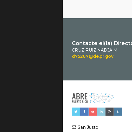
Contacte el(la) Direct
CRUZ RUIZ,NADJA M
d75267@de.pr.gov
53 San Justo