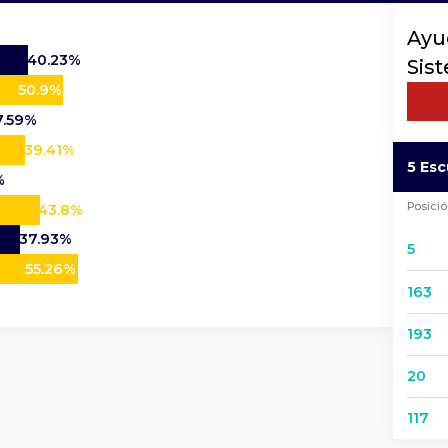
Ayu
40.23%
Sis
50.9%
7.59%
39.41%
5 Es
%
Posici
43.8%
37.93%
5
55.26%
163
193
20
117