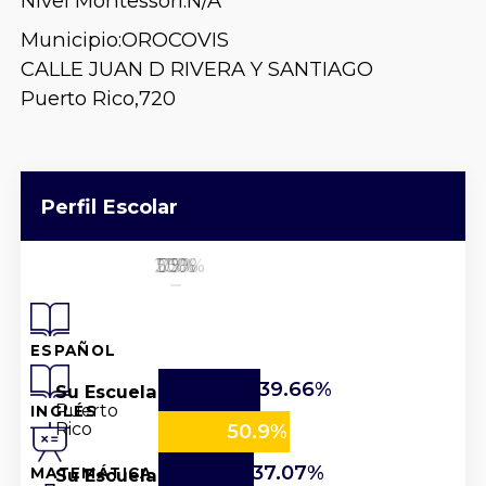
Nivel Montessori:
N/A
Municipio:
OROCOVIS
CALLE JUAN D RIVERA Y SANTIAGO
Puerto Rico,
720
Perfil Escolar
25%
50%
100%
0%
75%
ESPAÑOL
39.66%
Su Escuela
Puerto
INGLÉS
Rico
50.9%
37.07%
Su Escuela
MATEMÁTICA