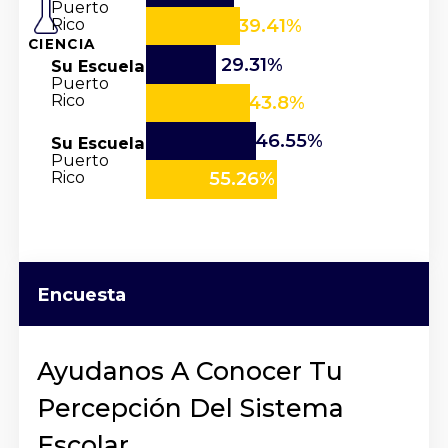
Puerto
Rico
39.41%
CIENCIA
29.31%
Su Escuela
Puerto
Rico
43.8%
46.55%
Su Escuela
Puerto
Rico
55.26%
Encuesta
Ayudanos A Conocer Tu
Percepción Del Sistema
Escolar