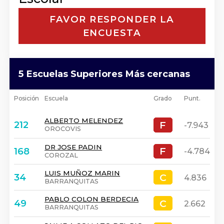
FAVOR RESPONDER LA
ENCUESTA
5 Escuelas Superiores Más cercanas
Posición
Escuela
Grado
Punt.
ALBERTO MELENDEZ
F
F
212
-7.943
OROCOVIS
DR JOSE PADIN
F
F
168
-4.784
COROZAL
LUIS MUÑOZ MARIN
C
C
34
4.836
BARRANQUITAS
PABLO COLON BERDECIA
C
C
49
2.662
BARRANQUITAS