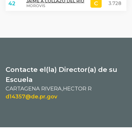
JAIME A COLLAZO DEL RIO
C
C
42
3.728
MOROVIS
Contacte el(la) Director(a) de su
Escuela
CARTAGENA RIVERA,HECTOR R
d14357@de.pr.gov