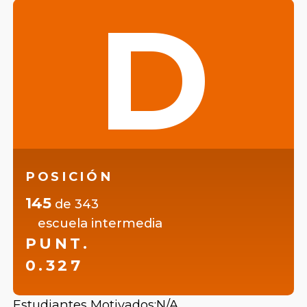
D
POSICIÓN
145
de
343
escuela intermedia
PUNT.
0.327
Estudiantes Motivados:
N/A