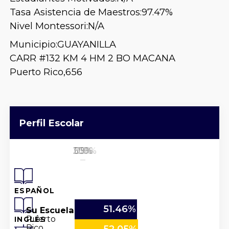
Tasa Asistencia de Maestros:
97.47%
Nivel Montessori:
N/A
Municipio:
GUAYANILLA
CARR #132 KM 4 HM 2 BO MACANA
Puerto Rico,
656
Perfil Escolar
25%
50%
100%
0%
75%
ESPAÑOL
51.46%
Su Escuela
Puerto
INGLÉS
Rico
52.05%