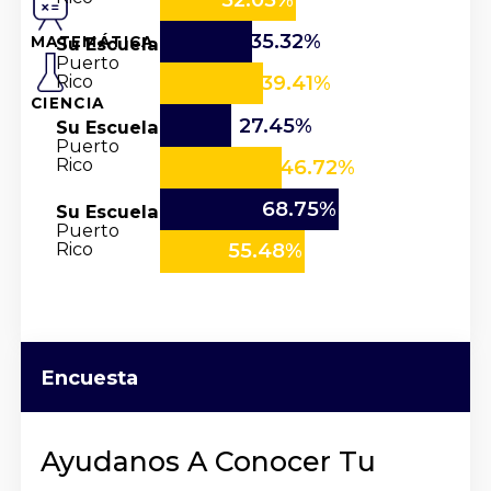
35.32%
Su Escuela
MATEMÁTICA
Puerto
Rico
39.41%
CIENCIA
27.45%
Su Escuela
Puerto
Rico
46.72%
68.75%
Su Escuela
Puerto
Rico
55.48%
Encuesta
Ayudanos A Conocer Tu