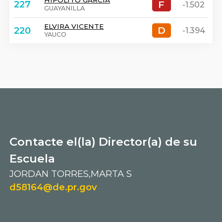
HIPOLITO GARCIA
F
F
227
-1.502
GUAYANILLA
ELVIRA VICENTE
D
D
220
-1.394
YAUCO
Contacte el(la) Director(a) de su
Escuela
JORDAN TORRES,MARTA S
d58164@de.pr.gov