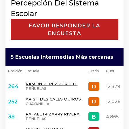
Percepción Del Sistema
Escolar
FAVOR RESPONDER LA
ENCUESTA
5 Escuelas Intermedias Más cercanas
Posición
Escuela
Grado
Punt.
RAMON PEREZ PURCELL
D
D
264
-2.379
PEÑUELAS
ARISTIDES CALES QUIROS
D
D
252
-2.026
GUAYANILLA
RAFAEL IRIZARRY RIVERA
B
B
38
4.865
PEÑUELAS