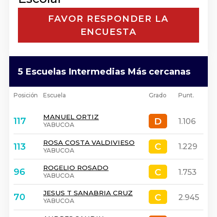
FAVOR RESPONDER LA
ENCUESTA
5 Escuelas Intermedias Más cercanas
Posición
Escuela
Grado
Punt.
MANUEL ORTIZ
D
D
117
1.106
YABUCOA
ROSA COSTA VALDIVIESO
C
C
113
1.229
YABUCOA
ROGELIO ROSADO
C
C
96
1.753
YABUCOA
JESUS T SANABRIA CRUZ
C
C
70
2.945
YABUCOA