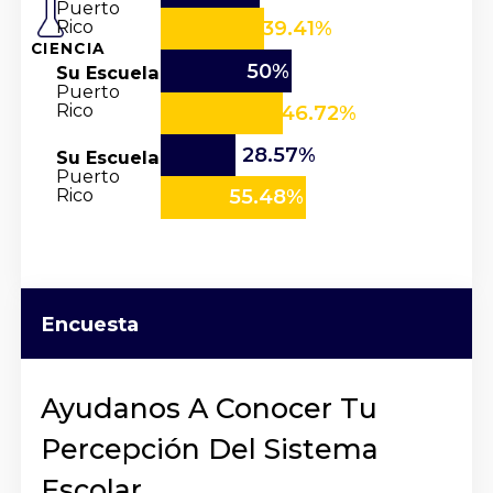
Puerto
Rico
39.41%
CIENCIA
50%
Su Escuela
Puerto
Rico
46.72%
28.57%
Su Escuela
Puerto
Rico
55.48%
Encuesta
Ayudanos A Conocer Tu
Percepción Del Sistema
Escolar