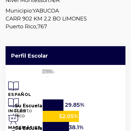
Nivel Montessori:
N/A
Municipio:
YABUCOA
CARR 902 KM 2.2 BO LIMONES
Puerto Rico,
767
Perfil Escolar
25%
50%
100%
0%
75%
ESPAÑOL
29.85%
Su Escuela
Puerto
INGLÉS
Rico
52.05%
38.1%
Su Escuela
MATEMÁTICA