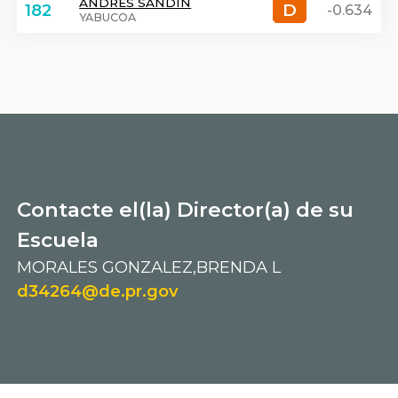
ANDRES SANDIN
D
D
182
-0.634
YABUCOA
Contacte el(la) Director(a) de su
Escuela
MORALES GONZALEZ,BRENDA L
d34264@de.pr.gov