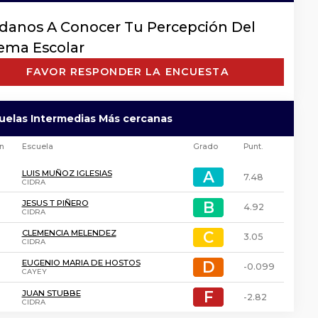
danos A Conocer Tu Percepción Del
tema Escolar
FAVOR RESPONDER LA ENCUESTA
uelas Intermedias Más cercanas
ón
Escuela
Grado
Punt.
A
A
LUIS MUÑOZ IGLESIAS
7.48
CIDRA
B
B
JESUS T PIÑERO
4.92
CIDRA
C
C
CLEMENCIA MELENDEZ
3.05
CIDRA
D
D
EUGENIO MARIA DE HOSTOS
-0.099
CAYEY
F
F
JUAN STUBBE
-2.82
CIDRA