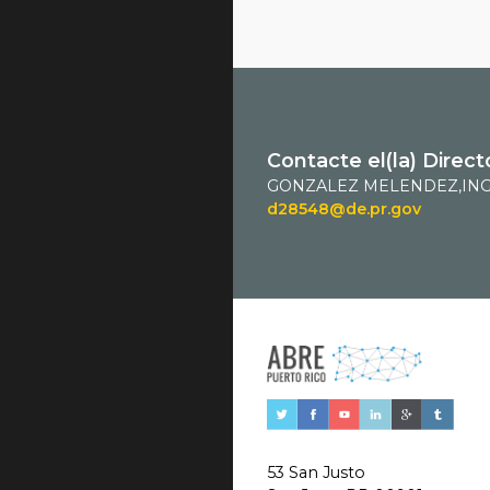
Contacte el(la) Direct
GONZALEZ MELENDEZ,ING
d28548@de.pr.gov
53 San Justo