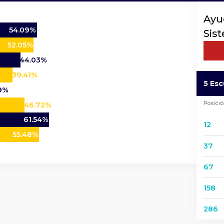
Ayu
54.09%
Sis
52.05%
44.03%
39.41%
5 Esc
9%
Posici
46.72%
61.54%
12
55.48%
37
67
158
286