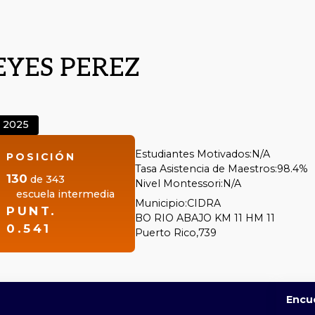
EYES PEREZ
2025
Estudiantes Motivados:
N/A
POSICIÓN
Tasa Asistencia de Maestros:
98.4%
130
de
343
Nivel Montessori:
N/A
escuela intermedia
Municipio:
CIDRA
PUNT.
BO RIO ABAJO KM 11 HM 11
0.541
Puerto Rico,
739
Encu