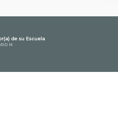
or(a) de su Escuela
RID M