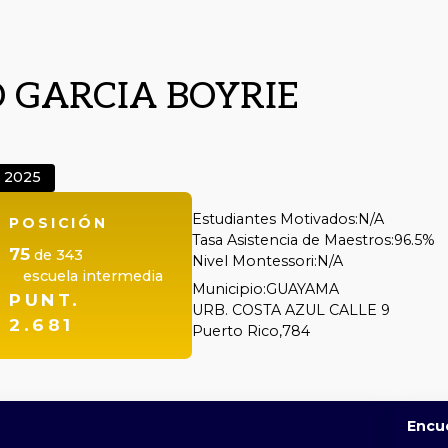
 GARCIA BOYRIE
2025
Estudiantes Motivados:
N/A
POSICIÓN
Tasa Asistencia de Maestros:
96.5%
75
de
343
Nivel Montessori:
N/A
escuela intermedia
Municipio:
GUAYAMA
PUNT.
URB. COSTA AZUL CALLE 9
2.681
Puerto Rico,
784
Encu