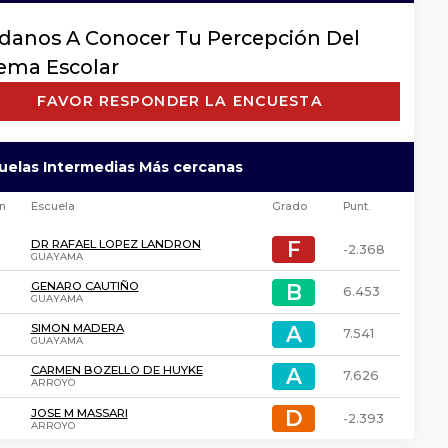
danos A Conocer Tu Percepción Del
tema Escolar
FAVOR RESPONDER LA ENCUESTA
uelas Intermedias Más cercanas
ón
Escuela
Grado
Punt.
F
F
DR RAFAEL LOPEZ LANDRON
-2.368
GUAYAMA
B
B
GENARO CAUTIÑO
6.453
GUAYAMA
A
A
SIMON MADERA
7.541
GUAYAMA
A
A
CARMEN BOZELLO DE HUYKE
7.626
ARROYO
D
D
JOSE M MASSARI
-2.393
ARROYO