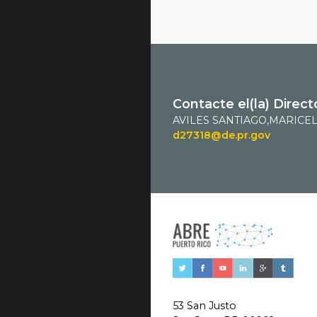
Contacte el(la) Direct
AVILES SANTIAGO,MARICEL
d27318@de.pr.gov
53 San Justo