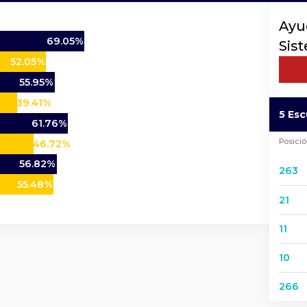
Ayu
69.05%
Sis
52.05%
55.95%
39.41%
5 Esc
61.76%
Posici
46.72%
56.82%
263
55.48%
21
11
10
266