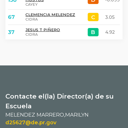
CAYEY
CLEMENCIA MELENDEZ
C
C
67
3.05
CIDRA
JESUS T PIÑERO
B
B
37
4.92
CIDRA
Contacte el(la) Director(a) de su
Escuela
MELENDEZ MARRERO,MARILYN
d25627@de.pr.gov