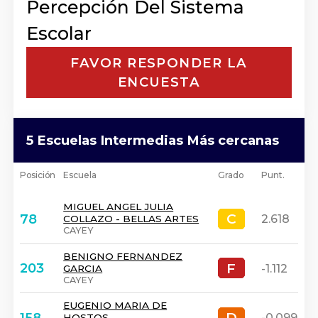
Percepción Del Sistema
Escolar
FAVOR RESPONDER LA
ENCUESTA
5 Escuelas Intermedias Más cercanas
Posición
Escuela
Grado
Punt.
MIGUEL ANGEL JULIA
C
C
78
2.618
COLLAZO - BELLAS ARTES
CAYEY
BENIGNO FERNANDEZ
F
F
203
-1.112
GARCIA
CAYEY
EUGENIO MARIA DE
D
D
158
-0.099
HOSTOS