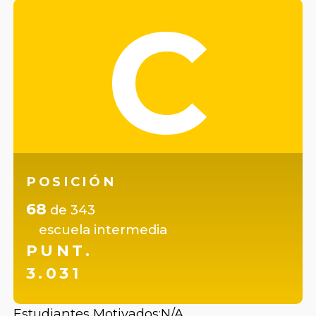
C
POSICIÓN
68
de
343
escuela intermedia
PUNT.
3.031
Estudiantes Motivados:
N/A