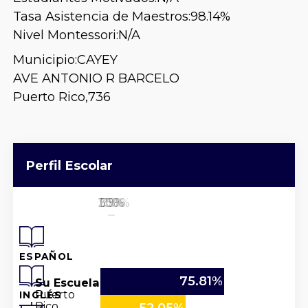
Tasa Asistencia de Maestros:
98.14%
Nivel Montessori:
N/A
Municipio:
CAYEY
AVE ANTONIO R BARCELO
Puerto Rico,
736
Perfil Escolar
25%
50%
100%
0%
75%
ESPAÑOL
75.81%
Su Escuela
Puerto
INGLÉS
Rico
52.05%