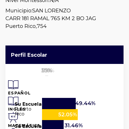
Nivel Montessori:
N/A
Municipio:
SAN LORENZO
CARR 181 RAMAL 765 KM 2 BO JAG
Puerto Rico,
754
Perfil Escolar
25%
50%
100%
0%
75%
ESPAÑOL
49.44%
Su Escuela
Puerto
INGLÉS
Rico
52.05%
31.46%
Su Escuela
MATEMÁTICA