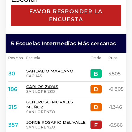
FAVOR RESPONDER LA
ENCUESTA
5 Escuelas Intermedias Más cercanas
Posición
Escuela
Grado
Punt.
SANDALIO MARCANO
B
B
30
5.505
CAGUAS
CARLOS ZAYAS
D
D
186
-0.805
SAN LORENZO
GENEROSO MORALES
D
D
215
-1.346
MUÑOZ
SAN LORENZO
JORGE ROSARIO DEL VALLE
F
F
357
-6.566
SAN LORENZO