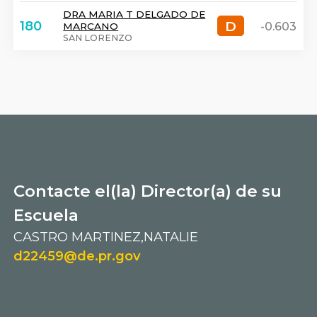
DRA MARIA T DELGADO DE
D
D
180
-0.603
MARCANO
SAN LORENZO
Contacte el(la) Director(a) de su
Escuela
CASTRO MARTINEZ,NATALIE
d22459@de.pr.gov