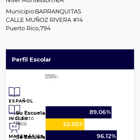
Nivel Montessori:
N/A
Municipio:
BARRANQUITAS
CALLE MUÑOZ RIVERA #14
Puerto Rico,
794
Perfil Escolar
25%
50%
100%
0%
75%
ESPAÑOL
89.06%
Su Escuela
Puerto
INGLÉS
Rico
52.05%
96.12%
Su Escuela
MATEMÁTICA