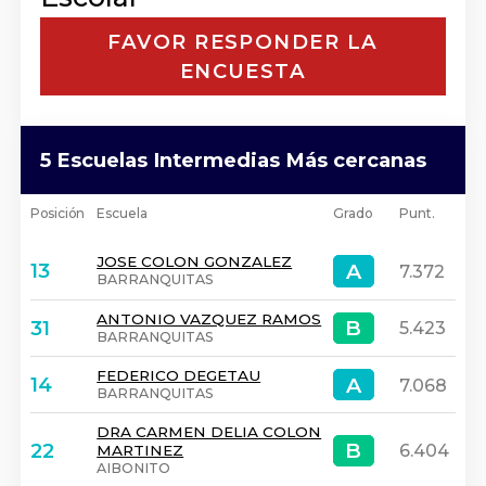
FAVOR RESPONDER LA
ENCUESTA
5 Escuelas Intermedias Más cercanas
Posición
Escuela
Grado
Punt.
JOSE COLON GONZALEZ
A
A
13
7.372
BARRANQUITAS
ANTONIO VAZQUEZ RAMOS
B
B
31
5.423
BARRANQUITAS
FEDERICO DEGETAU
A
A
14
7.068
BARRANQUITAS
DRA CARMEN DELIA COLON
B
B
22
6.404
MARTINEZ
AIBONITO