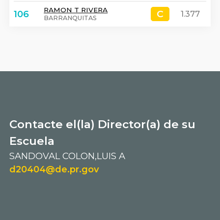
RAMON T RIVERA
C
C
106
1.377
BARRANQUITAS
Contacte el(la) Director(a) de su
Escuela
SANDOVAL COLON,LUIS A
d20404@de.pr.gov