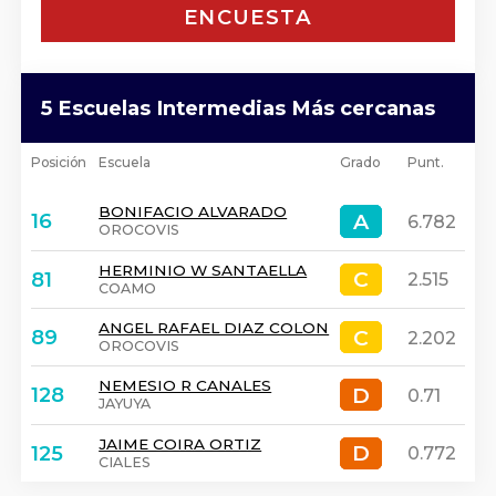
ENCUESTA
5 Escuelas Intermedias Más cercanas
Posición
Escuela
Grado
Punt.
BONIFACIO ALVARADO
A
A
16
6.782
OROCOVIS
HERMINIO W SANTAELLA
C
C
81
2.515
COAMO
ANGEL RAFAEL DIAZ COLON
C
C
89
2.202
OROCOVIS
NEMESIO R CANALES
D
D
128
0.71
JAYUYA
JAIME COIRA ORTIZ
D
D
125
0.772
CIALES