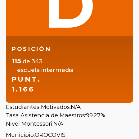
D
POSICIÓN
115
de
343
escuela intermedia
PUNT.
1.166
Estudiantes Motivados:
N/A
Tasa Asistencia de Maestros:
99.27%
Nivel Montessori:
N/A
Municipio:
OROCOVIS