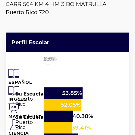
CARR 564 KM 4 HM 3 BO MATRULLA
Puerto Rico,
720
Perfil Escolar
25%
50%
100%
0%
75%
ESPAÑOL
53.85%
Su Escuela
Puerto
INGLÉS
Rico
52.05%
40.38%
Su Escuela
MATEMÁTICA
Puerto
Rico
39.41%
CIENCIA