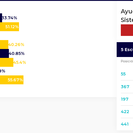
Ayu
33.74%
Sis
51.12%
40.26%
5 Es
40.85%
Posici
45.4%
8%
55
55.67%
367
197
422
441