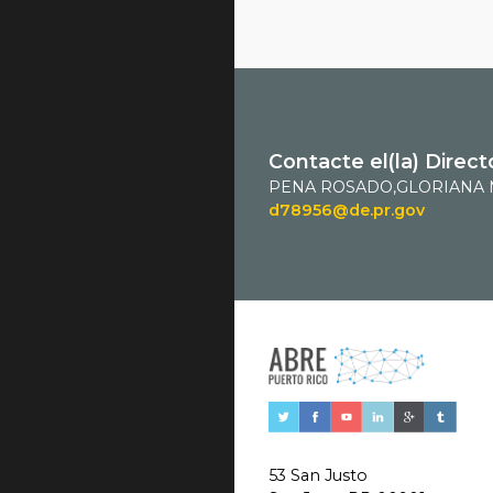
Contacte el(la) Direct
PENA ROSADO,GLORIANA
d78956@de.pr.gov
53 San Justo