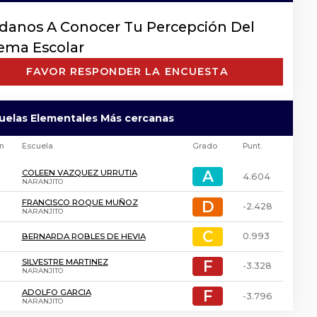
danos A Conocer Tu Percepción Del
tema Escolar
FAVOR RESPONDER LA ENCUESTA
cuelas Elementales Más cercanas
ón
Escuela
Grado
Punt.
A
A
COLEEN VAZQUEZ URRUTIA
4.604
NARANJITO
D
D
FRANCISCO ROQUE MUÑOZ
-2.428
NARANJITO
C
C
0.993
BERNARDA ROBLES DE HEVIA
F
F
SILVESTRE MARTINEZ
-3.328
NARANJITO
F
F
ADOLFO GARCIA
-3.796
NARANJITO