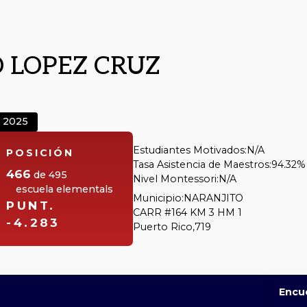
 LOPEZ CRUZ
2025
Estudiantes Motivados:
N/A
POSICIÓN
Tasa Asistencia de Maestros:
94.32%
466
de
495
Nivel Montessori:
N/A
escuela elementals
Municipio:
NARANJITO
PUNT.
CARR #164 KM 3 HM 1
-4.283
Puerto Rico,
719
Encu