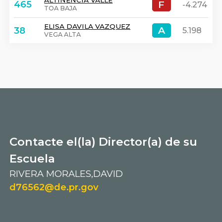
ALTINENCIA VALLE
F
F
465
-4.274
TOA BAJA
ELISA DAVILA VAZQUEZ
A
A
38
5.198
VEGA ALTA
Contacte el(la) Director(a) de su
Escuela
RIVERA MORALES,DAVID
d76562@de.pr.gov