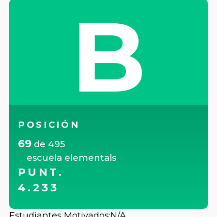
B
POSICIÓN
69
de
495
escuela elementals
PUNT.
4.233
Estudiantes Motivados:
N/A