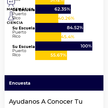
62.35%
Su Escuela
MATEMÁTICA
Puerto
Rico
40.26%
CIENCIA
84.52%
Su Escuela
Puerto
Rico
45.4%
100%
Su Escuela
Puerto
Rico
55.67%
Encuesta
Ayudanos A Conocer Tu