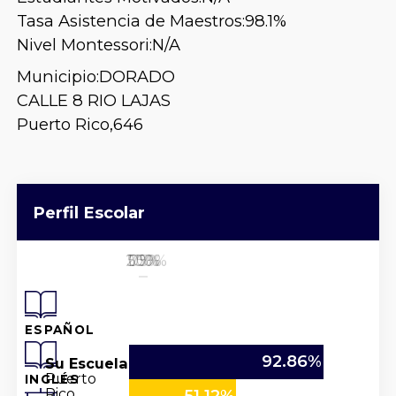
Tasa Asistencia de Maestros:
98.1%
Nivel Montessori:
N/A
Municipio:
DORADO
CALLE 8 RIO LAJAS
Puerto Rico,
646
Perfil Escolar
25%
50%
100%
0%
75%
ESPAÑOL
92.86%
Su Escuela
Puerto
INGLÉS
Rico
51.12%