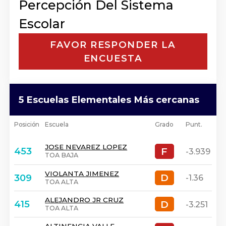
Percepción Del Sistema
Escolar
FAVOR RESPONDER LA
ENCUESTA
5 Escuelas Elementales Más cercanas
Posición
Escuela
Grado
Punt.
JOSE NEVAREZ LOPEZ
F
F
453
-3.939
TOA BAJA
VIOLANTA JIMENEZ
D
D
309
-1.36
TOA ALTA
ALEJANDRO JR CRUZ
D
D
415
-3.251
TOA ALTA