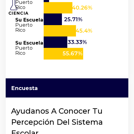
Puerto
Rico
40.26%
CIENCIA
25.71%
Su Escuela
Puerto
Rico
45.4%
33.33%
Su Escuela
Puerto
Rico
55.67%
Encuesta
Ayudanos A Conocer Tu
Percepción Del Sistema
Escolar