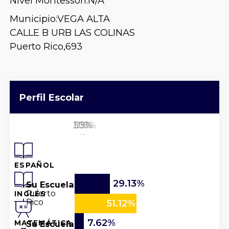
Nivel Montessori:
N/A
Municipio:
VEGA ALTA
CALLE B URB LAS COLINAS
Puerto Rico,
693
Perfil Escolar
25%
50%
100%
0%
75%
ESPAÑOL
29.13%
Su Escuela
Puerto
INGLÉS
Rico
51.12%
7.62%
Su Escuela
MATEMÁTICA