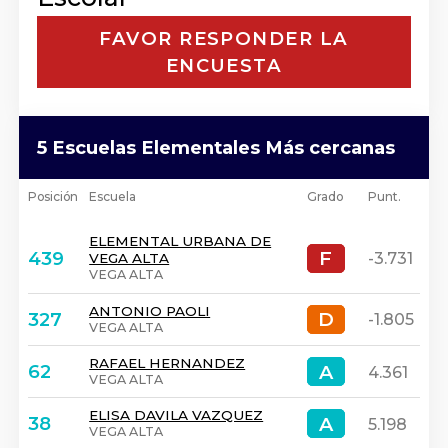
FAVOR RESPONDER LA
ENCUESTA
5 Escuelas Elementales Más cercanas
Posición
Escuela
Grado
Punt.
ELEMENTAL URBANA DE
F
F
439
-3.731
VEGA ALTA
VEGA ALTA
ANTONIO PAOLI
D
D
327
-1.805
VEGA ALTA
RAFAEL HERNANDEZ
A
A
62
4.361
VEGA ALTA
ELISA DAVILA VAZQUEZ
A
A
38
5.198
VEGA ALTA