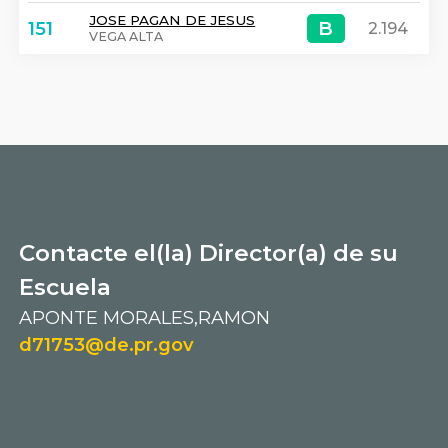
JOSE PAGAN DE JESUS
B
B
151
2.194
VEGA ALTA
Contacte el(la) Director(a) de su
Escuela
APONTE MORALES,RAMON
d71753@de.pr.gov