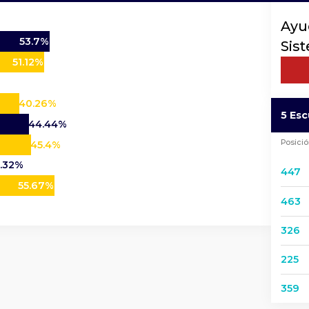
Ayu
53.7%
Sis
51.12%
40.26%
5 Es
44.44%
Posici
45.4%
.32%
447
55.67%
463
326
225
359