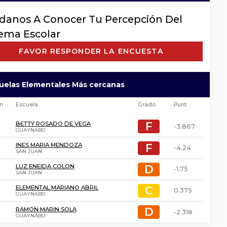
danos A Conocer Tu Percepción Del
tema Escolar
FAVOR RESPONDER LA ENCUESTA
cuelas Elementales Más cercanas
ón
Escuela
Grado
Punt.
F
F
BETTY ROSADO DE VEGA
-3.867
GUAYNABO
F
F
INES MARIA MENDOZA
-4.24
SAN JUAN
D
D
LUZ ENEIDA COLON
-1.75
SAN JUAN
C
C
ELEMENTAL MARIANO ABRIL
0.375
GUAYNABO
D
D
RAMON MARIN SOLA
-2.318
GUAYNABO