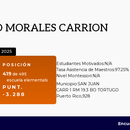
O MORALES CARRION
2025
Estudiantes Motivados:
N/A
POSICIÓN
Tasa Asistencia de Maestros:
97.25%
419
de
495
Nivel Montessori:
N/A
escuela elementals
Municipio:
SAN JUAN
PUNT.
CARR 1 RM 19.3 BO TORTUGO
-3.288
Puerto Rico,
928
Encu