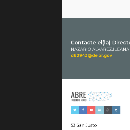
Contacte el(la) Direct
NAZARIO ALVAREZ,ILEANA
d62943@de.pr.gov
53 San Justo