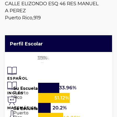
CALLE ELIZONDO ESQ 46 RES MANUEL
A PEREZ
Puerto Rico,
919
Perfil Escolar
25%
50%
100%
0%
75%
ESPAÑOL
33.96%
Su Escuela
Puerto
INGLÉS
Rico
51.12%
20.2%
Su Escuela
MATEMÁTICA
Puerto