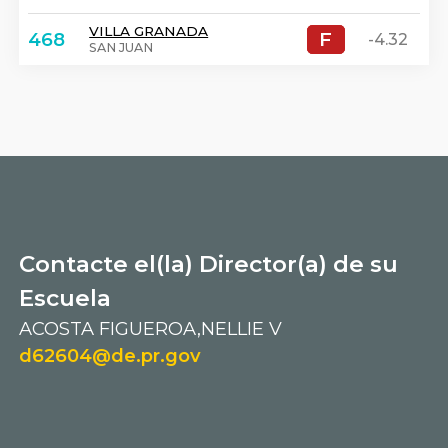
VILLA GRANADA
F
F
468
-4.32
SAN JUAN
Contacte el(la) Director(a) de su
Escuela
ACOSTA FIGUEROA,NELLIE V
d62604@de.pr.gov