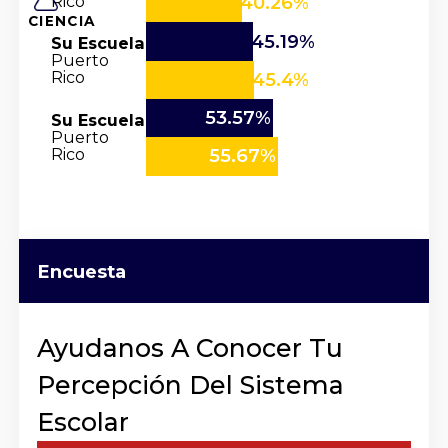
Rico
40.26%
CIENCIA
45.19%
Su Escuela
Puerto
Rico
45.4%
53.57%
Su Escuela
Puerto
Rico
55.67%
Encuesta
Ayudanos A Conocer Tu
Percepción Del Sistema
Escolar