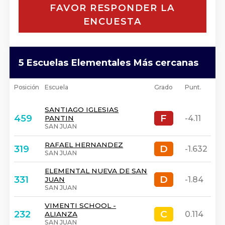
FAVOR RESPONDER LA
ENCUESTA
5 Escuelas Elementales Más cercanas
Posición
Escuela
Grado
Punt.
SANTIAGO IGLESIAS
F
F
459
-4.11
PANTIN
SAN JUAN
RAFAEL HERNANDEZ
D
D
319
-1.632
SAN JUAN
ELEMENTAL NUEVA DE SAN
D
D
331
-1.84
JUAN
SAN JUAN
VIMENTI SCHOOL -
C
C
232
0.114
ALIANZA
SAN JUAN