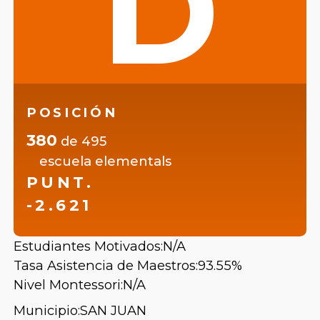
D
POSICIÓN
380
de
495
escuela elementals
PUNT.
-2.621
Estudiantes Motivados:
N/A
Tasa Asistencia de Maestros:
93.55%
Nivel Montessori:
N/A
Municipio:
SAN JUAN