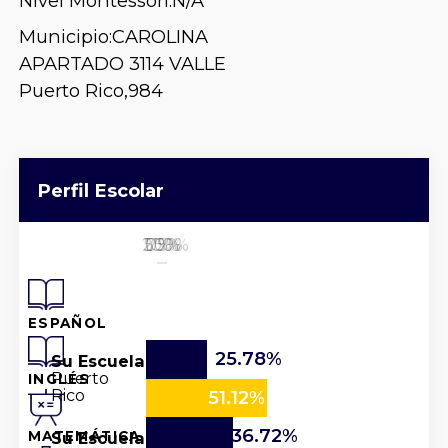
Nivel Montessori:
N/A
Municipio:
CAROLINA
APARTADO 3114 VALLE
Puerto Rico,
984
Perfil Escolar
25%
50%
100%
0%
75%
ESPAÑOL
25.78%
Su Escuela
Puerto
INGLÉS
Rico
51.12%
36.72%
Su Escuela
MATEMÁTICA