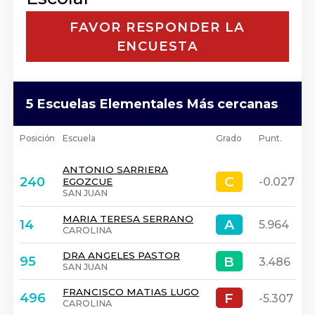
FAVOR RESPONDER LA
ENCUESTA
5 Escuelas Elementales Más cercanas
Posición
Escuela
Grado
Punt.
ANTONIO SARRIERA
C
C
240
-0.027
EGOZCUE
SAN JUAN
MARIA TERESA SERRANO
A
A
14
5.964
CAROLINA
DRA ANGELES PASTOR
B
B
95
3.486
SAN JUAN
FRANCISCO MATIAS LUGO
F
F
496
-5.307
CAROLINA