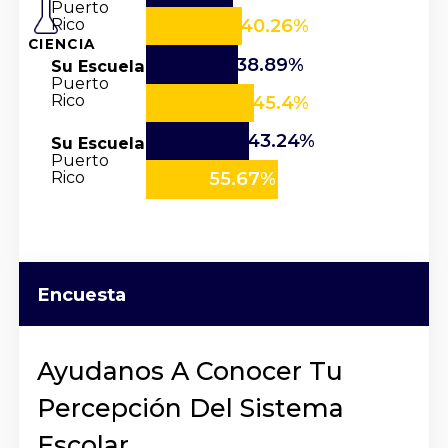
Puerto
Rico
40.26%
CIENCIA
38.89%
Su Escuela
Puerto
Rico
45.4%
43.24%
Su Escuela
Puerto
Rico
55.67%
Encuesta
Ayudanos A Conocer Tu
Percepción Del Sistema
Escolar