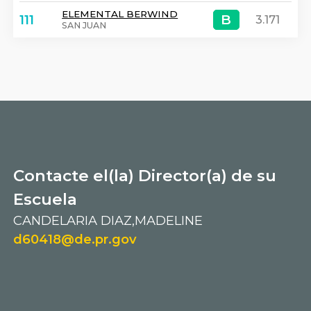
ELEMENTAL BERWIND
B
B
111
3.171
SAN JUAN
Contacte el(la) Director(a) de su
Escuela
CANDELARIA DIAZ,MADELINE
d60418@de.pr.gov