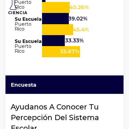
Puerto
Rico
40.26%
CIENCIA
39.02%
Su Escuela
Puerto
Rico
45.4%
33.33%
Su Escuela
Puerto
Rico
55.67%
Encuesta
Ayudanos A Conocer Tu
Percepción Del Sistema
Escolar