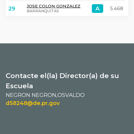
JOSE COLON GONZALEZ
A
A
29
5.468
BARRANQUITAS
Contacte el(la) Director(a) de su
Escuela
NEGRON NEGRON,OSVALDO
d58248@de.pr.gov