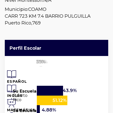
Nivel Montessori:
N/A
Municipio:
COAMO
CARR 723 KM 7.4 BARRIO PULGUILLA
Puerto Rico,
769
Perfil Escolar
25%
50%
100%
0%
75%
ESPAÑOL
43.9%
Su Escuela
Puerto
INGLÉS
Rico
51.12%
4.88%
Su Escuela
MATEMÁTICA