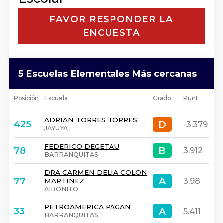
FAVOR RESPONDER LA
ENCUESTA
5 Escuelas Elementales Más cercanas
Posición
Escuela
Grado
Punt.
ADRIAN TORRES TORRES
D
D
425
-3.379
JAYUYA
FEDERICO DEGETAU
B
B
78
3.912
BARRANQUITAS
DRA CARMEN DELIA COLON
A
A
77
3.98
MARTINEZ
AIBONITO
PETROAMERICA PAGAN
A
A
33
5.411
BARRANQUITAS