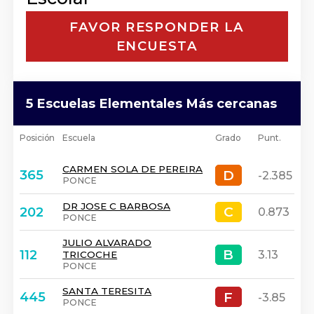
FAVOR RESPONDER LA
ENCUESTA
5 Escuelas Elementales Más cercanas
Posición
Escuela
Grado
Punt.
CARMEN SOLA DE PEREIRA
D
D
365
-2.385
PONCE
DR JOSE C BARBOSA
C
C
202
0.873
PONCE
JULIO ALVARADO
B
B
112
3.13
TRICOCHE
PONCE
SANTA TERESITA
F
F
445
-3.85
PONCE