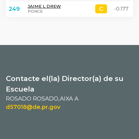
JAIME L DREW
C
C
249
-0.177
PONCE
Contacte el(la) Director(a) de su
Escuela
ROSADO ROSADO,AIXA A
d57018@de.pr.gov