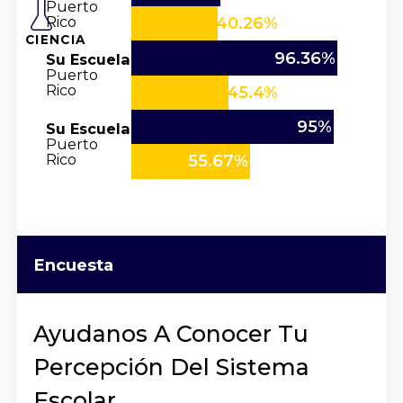
Puerto
Rico
40.26%
CIENCIA
96.36%
Su Escuela
Puerto
Rico
45.4%
95%
Su Escuela
Puerto
Rico
55.67%
Encuesta
Ayudanos A Conocer Tu
Percepción Del Sistema
Escolar