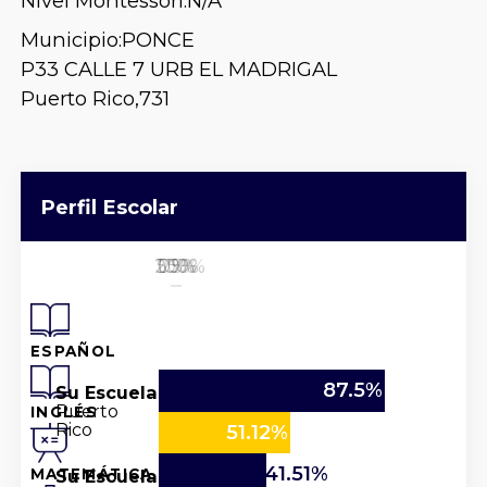
Nivel Montessori:
N/A
Municipio:
PONCE
P33 CALLE 7 URB EL MADRIGAL
Puerto Rico,
731
Perfil Escolar
25%
50%
100%
0%
75%
ESPAÑOL
87.5%
Su Escuela
Puerto
INGLÉS
Rico
51.12%
41.51%
Su Escuela
MATEMÁTICA