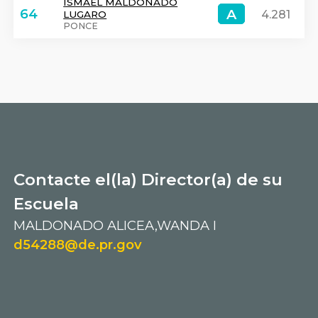
ISMAEL MALDONADO
A
A
64
4.281
LUGARO
PONCE
Contacte el(la) Director(a) de su
Escuela
MALDONADO ALICEA,WANDA I
d54288@de.pr.gov