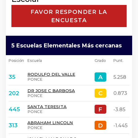
FAVOR RESPONDER LA
ENCUESTA
5 Escuelas Elementales Más cercanas
Posición
Escuela
Grado
Punt.
RODULFO DEL VALLE
A
A
35
5.258
PONCE
DR JOSE C BARBOSA
C
C
202
0.873
PONCE
SANTA TERESITA
F
F
445
-3.85
PONCE
ABRAHAM LINCOLN
D
D
313
-1.445
PONCE