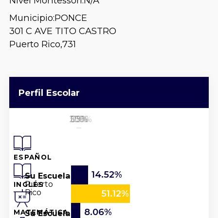
Nivel Montessori:
N/A
Municipio:
PONCE
301 C AVE TITO CASTRO
Puerto Rico,
731
Perfil Escolar
25%
50%
100%
0%
75%
ESPAÑOL
14.52%
Su Escuela
Puerto
INGLÉS
Rico
51.12%
8.06%
Su Escuela
MATEMÁTICA