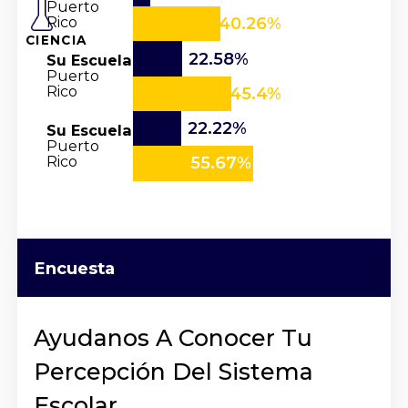
Puerto
Rico
40.26%
CIENCIA
22.58%
Su Escuela
Puerto
Rico
45.4%
22.22%
Su Escuela
Puerto
Rico
55.67%
Encuesta
Ayudanos A Conocer Tu
Percepción Del Sistema
Escolar