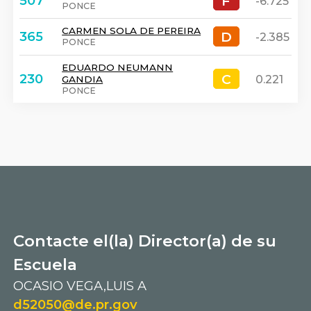
F
F
507
-6.725
PONCE
CARMEN SOLA DE PEREIRA
D
D
365
-2.385
PONCE
EDUARDO NEUMANN
C
C
230
0.221
GANDIA
PONCE
Contacte el(la) Director(a) de su
Escuela
OCASIO VEGA,LUIS A
d52050@de.pr.gov