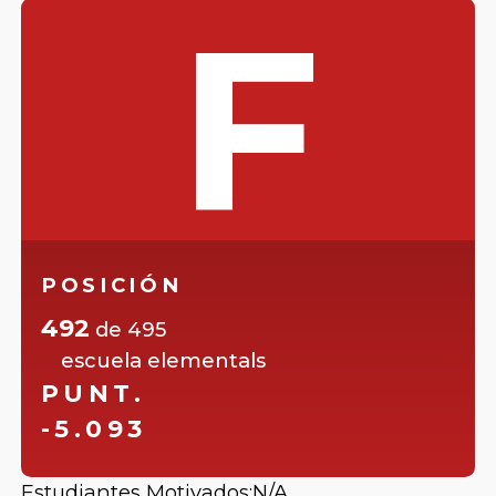
F
POSICIÓN
492
de
495
escuela elementals
PUNT.
-5.093
Estudiantes Motivados:
N/A