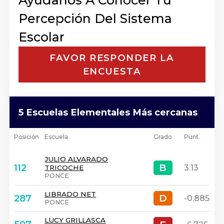
Ayudanos A Conocer Tu
Percepción Del Sistema
Escolar
FAVOR RESPONDER LA
ENCUESTA
5 Escuelas Elementales Más cercanas
Posición
Escuela
Grado
Punt.
JULIO ALVARADO
B
B
112
3.13
TRICOCHE
PONCE
LIBRADO NET
D
D
287
-0.885
PONCE
LUCY GRILLASCA