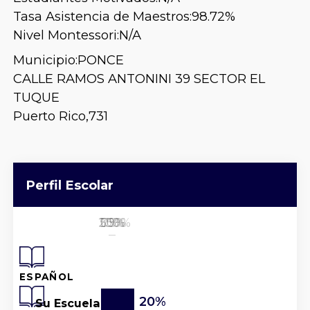
Tasa Asistencia de Maestros:
98.72%
Nivel Montessori:
N/A
Municipio:
PONCE
CALLE RAMOS ANTONINI 39 SECTOR EL
TUQUE
Puerto Rico,
731
Perfil Escolar
25%
50%
100%
0%
75%
ESPAÑOL
20%
Su Escuela