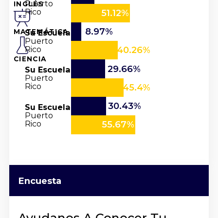
Puerto
INGLÉS
Rico
51.12%
8.97%
Su Escuela
MATEMÁTICA
Puerto
Rico
40.26%
CIENCIA
29.66%
Su Escuela
Puerto
Rico
45.4%
30.43%
Su Escuela
Puerto
Rico
55.67%
Encuesta