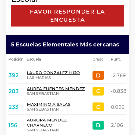
FAVOR RESPONDER LA
ENCUESTA
5 Escuelas Elementales Más cercanas
Posición
Escuela
Grado
Punt.
LAURO GONZALEZ HIJO
D
D
392
-2.769
LAS MARIAS
AUREA FUENTES MENDEZ
C
C
283
-0.838
SAN SEBASTIAN
MAXIMINO A SALAS
C
C
233
0.096
SAN SEBASTIAN
AURORA MENDEZ
B
B
156
2.106
CHARNECO
SAN SEBASTIAN