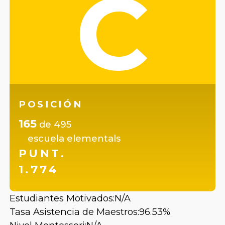
C
POSICIÓN
165
de
495
escuela elementals
PUNT.
1.774
Estudiantes Motivados:
N/A
Tasa Asistencia de Maestros:
96.53%