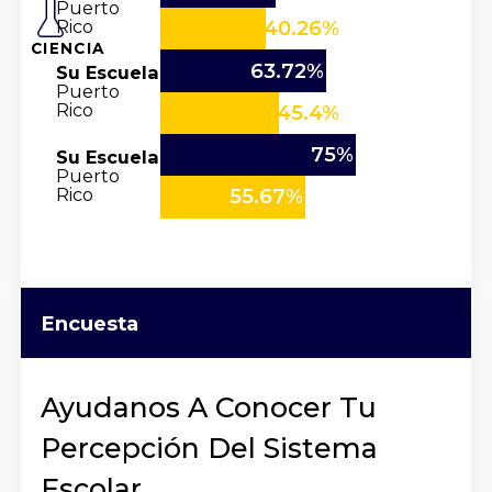
Puerto
Rico
40.26%
CIENCIA
63.72%
Su Escuela
Puerto
Rico
45.4%
75%
Su Escuela
Puerto
Rico
55.67%
Encuesta
Ayudanos A Conocer Tu
Percepción Del Sistema
Escolar