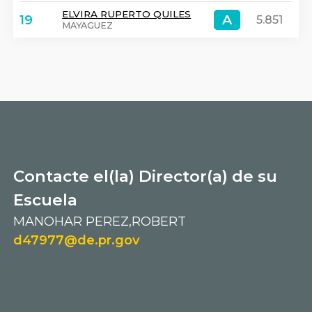
ELVIRA RUPERTO QUILES
A
A
19
5.851
MAYAGUEZ
Contacte el(la) Director(a) de su
Escuela
MANOHAR PEREZ,ROBERT
d47977@de.pr.gov