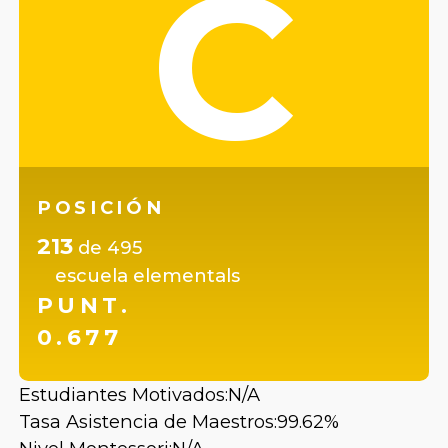
C
POSICIÓN
213
de
495
escuela elementals
PUNT.
0.677
Estudiantes Motivados:
N/A
Tasa Asistencia de Maestros:
99.62%