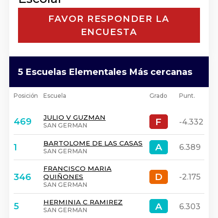
FAVOR RESPONDER LA
ENCUESTA
5 Escuelas Elementales Más cercanas
Posición
Escuela
Grado
Punt.
JULIO V GUZMAN
F
F
469
-4.332
SAN GERMAN
BARTOLOME DE LAS CASAS
A
A
1
6.389
SAN GERMAN
FRANCISCO MARIA
D
D
346
-2.175
QUIÑONES
SAN GERMAN
HERMINIA C RAMIREZ
A
A
5
6.303
SAN GERMAN