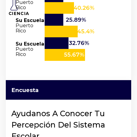
Puerto
Rico
40.26%
CIENCIA
25.89%
Su Escuela
Puerto
Rico
45.4%
32.76%
Su Escuela
Puerto
Rico
55.67%
Encuesta
Ayudanos A Conocer Tu
Percepción Del Sistema
Escolar