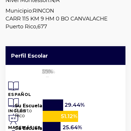
Nivel Montessori:
N/A
Municipio:
RINCON
CARR 115 KM 9 HM 0 BO CANVALACHE
Puerto Rico,
677
Perfil Escolar
25%
50%
100%
0%
75%
ESPAÑOL
29.44%
Su Escuela
Puerto
INGLÉS
Rico
51.12%
25.64%
Su Escuela
MATEMÁTICA