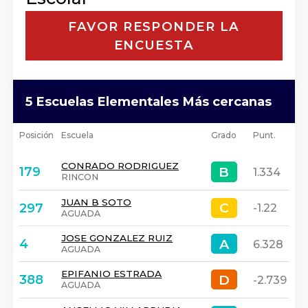
FAVOR RESPONDER LA
ENCUESTA
5 Escuelas Elementales Más cercanas
Posición
Escuela
Grado
Punt.
CONRADO RODRIGUEZ
B
B
179
1.334
RINCON
JUAN B SOTO
C
C
297
-1.22
AGUADA
JOSE GONZALEZ RUIZ
A
A
4
6.328
AGUADA
EPIFANIO ESTRADA
D
D
388
-2.739
AGUADA