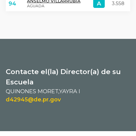
ANSELMO VILLARRUBIA
A
A
94
3.558
AGUADA
Contacte el(la) Director(a) de su
Escuela
QUINONES MORET,YAYRA I
d42945@de.pr.gov