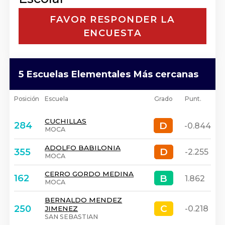
FAVOR RESPONDER LA
ENCUESTA
5 Escuelas Elementales Más cercanas
Posición
Escuela
Grado
Punt.
CUCHILLAS
D
D
284
-0.844
MOCA
ADOLFO BABILONIA
D
D
355
-2.255
MOCA
CERRO GORDO MEDINA
B
B
162
1.862
MOCA
BERNALDO MENDEZ
C
C
250
-0.218
JIMENEZ
SAN SEBASTIAN