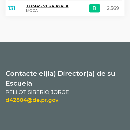
TOMAS VERA AYALA
B
B
131
2.569
MOCA
Contacte el(la) Director(a) de su
Escuela
PELLOT SIBERIO,JORGE
d42804@de.pr.gov