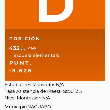
D
POSICIÓN
435
de
495
escuela elementals
PUNT.
-3.626
Estudiantes Motivados:
N/A
Tasa Asistencia de Maestros:
98.13%
Nivel Montessori:
N/A
Municipio:
NAGUABO