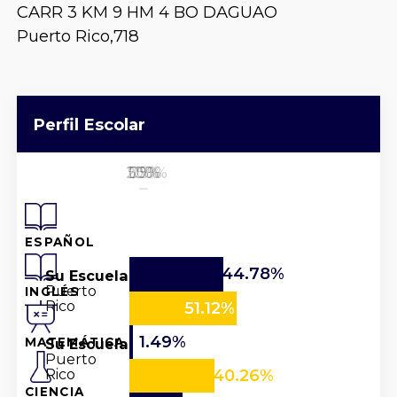
CARR 3 KM 9 HM 4 BO DAGUAO
Puerto Rico,
718
Perfil Escolar
25%
50%
100%
0%
75%
ESPAÑOL
44.78%
Su Escuela
Puerto
INGLÉS
Rico
51.12%
1.49%
Su Escuela
MATEMÁTICA
Puerto
Rico
40.26%
CIENCIA