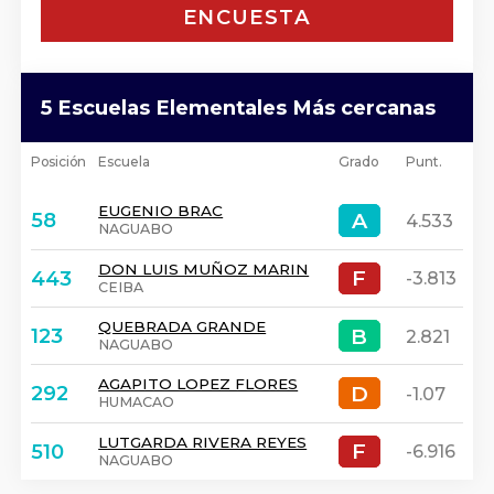
ENCUESTA
5 Escuelas Elementales Más cercanas
Posición
Escuela
Grado
Punt.
EUGENIO BRAC
A
A
58
4.533
NAGUABO
DON LUIS MUÑOZ MARIN
F
F
443
-3.813
CEIBA
QUEBRADA GRANDE
B
B
123
2.821
NAGUABO
AGAPITO LOPEZ FLORES
D
D
292
-1.07
HUMACAO
LUTGARDA RIVERA REYES
F
F
510
-6.916
NAGUABO