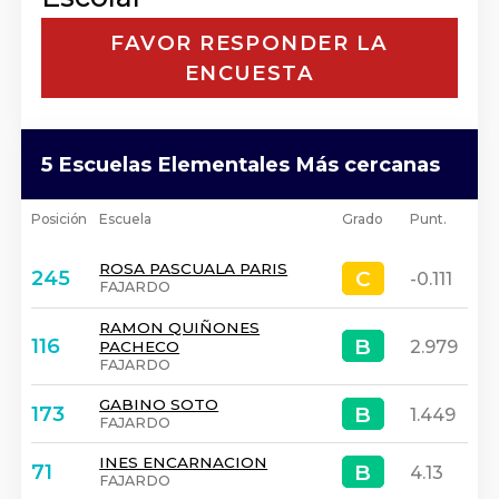
FAVOR RESPONDER LA
ENCUESTA
5 Escuelas Elementales Más cercanas
Posición
Escuela
Grado
Punt.
ROSA PASCUALA PARIS
C
C
245
-0.111
FAJARDO
RAMON QUIÑONES
B
B
116
2.979
PACHECO
FAJARDO
GABINO SOTO
B
B
173
1.449
FAJARDO
INES ENCARNACION
B
B
71
4.13
FAJARDO