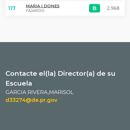
MARIA I DONES
B
B
117
2.968
FAJARDO
Contacte el(la) Director(a) de su
Escuela
GARCIA RIVERA,MARISOL
d33274@de.pr.gov