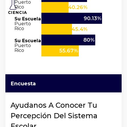
Puerto
Rico
40.26%
CIENCIA
90.13%
Su Escuela
Puerto
Rico
45.4%
80%
Su Escuela
Puerto
Rico
55.67%
Encuesta
Ayudanos A Conocer Tu
Percepción Del Sistema
Escolar