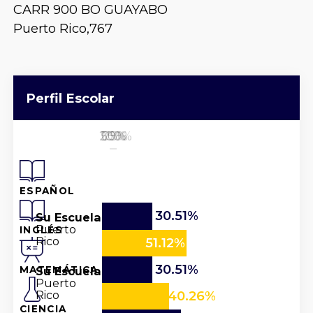
CARR 900 BO GUAYABO
Puerto Rico,
767
Perfil Escolar
25%
50%
100%
0%
75%
ESPAÑOL
30.51%
Su Escuela
Puerto
INGLÉS
Rico
51.12%
30.51%
Su Escuela
MATEMÁTICA
Puerto
Rico
40.26%
CIENCIA