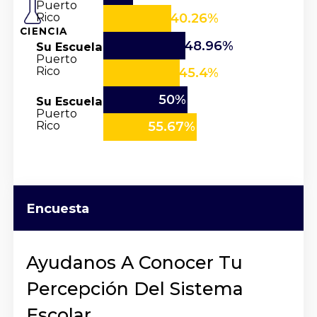
Puerto
Rico
40.26%
CIENCIA
48.96%
Su Escuela
Puerto
Rico
45.4%
50%
Su Escuela
Puerto
Rico
55.67%
Encuesta
Ayudanos A Conocer Tu
Percepción Del Sistema
Escolar