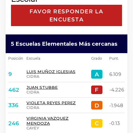
FAVOR RESPONDER LA
ENCUESTA
5 Escuelas Elementales Más cercanas
Posición
Escuela
Grado
Punt.
LUIS MUÑOZ IGLESIAS
A
A
9
6.109
CIDRA
JUAN STUBBE
F
F
462
-4.226
CIDRA
VIOLETA REYES PEREZ
D
D
336
-1.948
CIDRA
VIRGINIA VAZQUEZ
C
C
246
-0.13
MENDOZA
CAYEY