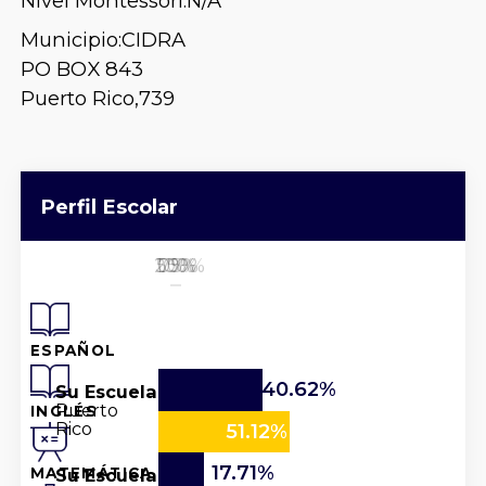
Nivel Montessori:
N/A
Municipio:
CIDRA
PO BOX 843
Puerto Rico,
739
Perfil Escolar
25%
50%
100%
0%
75%
ESPAÑOL
40.62%
Su Escuela
Puerto
INGLÉS
Rico
51.12%
17.71%
Su Escuela
MATEMÁTICA