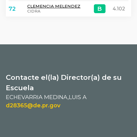
CLEMENCIA MELENDEZ
B
B
72
4.102
CIDRA
Contacte el(la) Director(a) de su
Escuela
ECHEVARRIA MEDINA,LUIS A
d28365@de.pr.gov