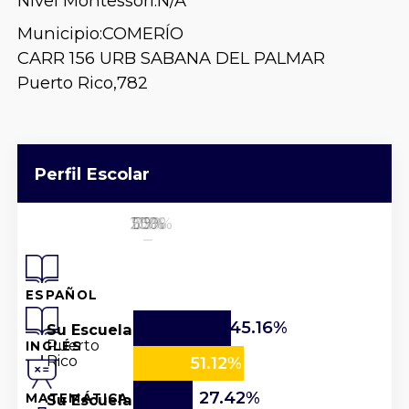
Nivel Montessori:
N/A
Municipio:
COMERÍO
CARR 156 URB SABANA DEL PALMAR
Puerto Rico,
782
Perfil Escolar
25%
50%
100%
0%
75%
ESPAÑOL
45.16%
Su Escuela
Puerto
INGLÉS
Rico
51.12%
27.42%
Su Escuela
MATEMÁTICA