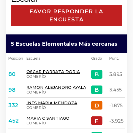
FAVOR RESPONDER LA
ENCUESTA
5 Escuelas Elementales Más cercanas
Posición
Escuela
Grado
Punt.
OSCAR PORRATA DORIA
B
B
80
3.895
COMERÍO
RAMON ALEJANDRO AYALA
B
B
98
3.455
COMERÍO
INES MARIA MENDOZA
D
D
332
-1.875
COMERÍO
MARIA C SANTIAGO
F
F
452
-3.925
COMERÍO