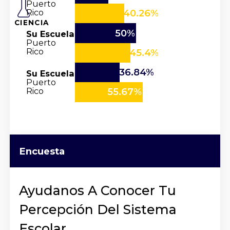
Puerto
Rico
40.26%
CIENCIA
50%
Su Escuela
Puerto
Rico
45.4%
36.84%
Su Escuela
Puerto
Rico
55.67%
Encuesta
Ayudanos A Conocer Tu
Percepción Del Sistema
Escolar