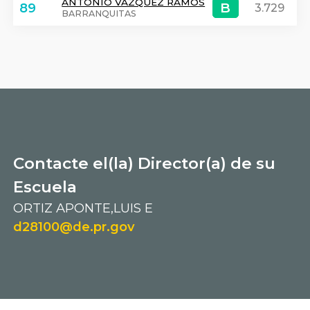
ANTONIO VAZQUEZ RAMOS
B
B
89
3.729
BARRANQUITAS
Contacte el(la) Director(a) de su
Escuela
ORTIZ APONTE,LUIS E
d28100@de.pr.gov