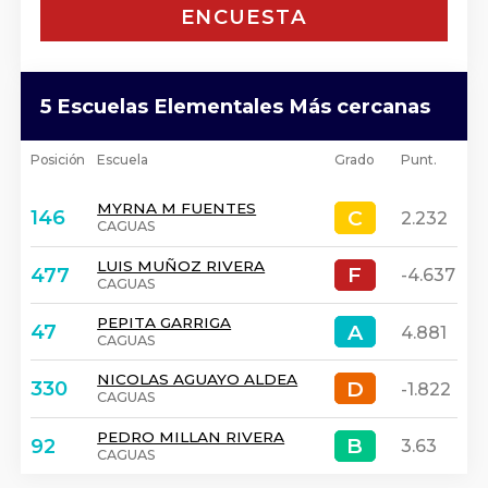
ENCUESTA
5 Escuelas Elementales Más cercanas
Posición
Escuela
Grado
Punt.
MYRNA M FUENTES
C
C
146
2.232
CAGUAS
LUIS MUÑOZ RIVERA
F
F
477
-4.637
CAGUAS
PEPITA GARRIGA
A
A
47
4.881
CAGUAS
NICOLAS AGUAYO ALDEA
D
D
330
-1.822
CAGUAS
PEDRO MILLAN RIVERA
B
B
92
3.63
CAGUAS