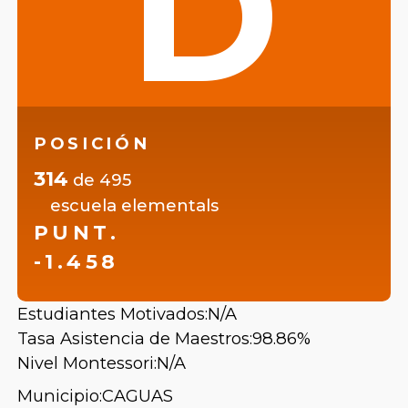
D
POSICIÓN
314
de
495
escuela elementals
PUNT.
-1.458
Estudiantes Motivados:
N/A
Tasa Asistencia de Maestros:
98.86%
Nivel Montessori:
N/A
Municipio:
CAGUAS