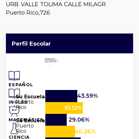
URB. VALLE TOLIMA CALLE MILAGR
Puerto Rico,
726
Perfil Escolar
25%
50%
100%
0%
75%
ESPAÑOL
43.59%
Su Escuela
Puerto
INGLÉS
Rico
51.12%
29.06%
Su Escuela
MATEMÁTICA
Puerto
Rico
40.26%
CIENCIA