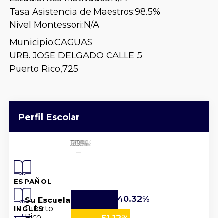
Tasa Asistencia de Maestros:
98.5%
Nivel Montessori:
N/A
Municipio:
CAGUAS
URB. JOSE DELGADO CALLE 5
Puerto Rico,
725
Perfil Escolar
25%
50%
100%
0%
75%
ESPAÑOL
40.32%
Su Escuela
Puerto
INGLÉS
Rico
51.12%