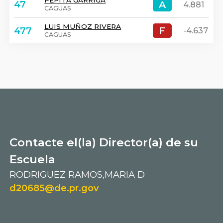
PEPITA GARRIGA
A
A
47
4.881
CAGUAS
LUIS MUÑOZ RIVERA
F
F
477
-4.637
CAGUAS
Contacte el(la) Director(a) de su
Escuela
RODRIGUEZ RAMOS,MARIA D
d20685@de.pr.gov