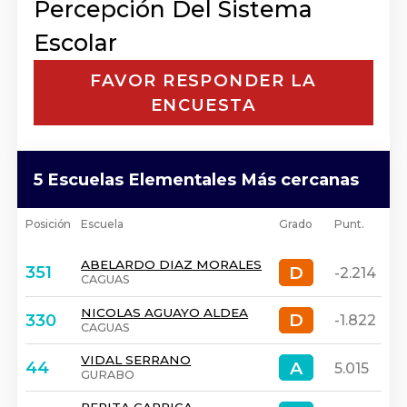
Percepción Del Sistema
Escolar
FAVOR RESPONDER LA
ENCUESTA
5 Escuelas Elementales Más cercanas
Posición
Escuela
Grado
Punt.
ABELARDO DIAZ MORALES
D
D
351
-2.214
CAGUAS
NICOLAS AGUAYO ALDEA
D
D
330
-1.822
CAGUAS
VIDAL SERRANO
A
A
44
5.015
GURABO