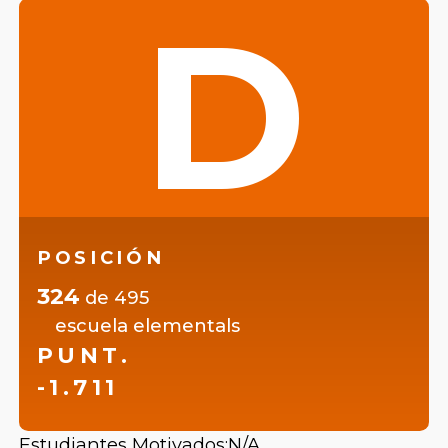
D
POSICIÓN
324
de
495
escuela elementals
PUNT.
-1.711
Estudiantes Motivados:
N/A