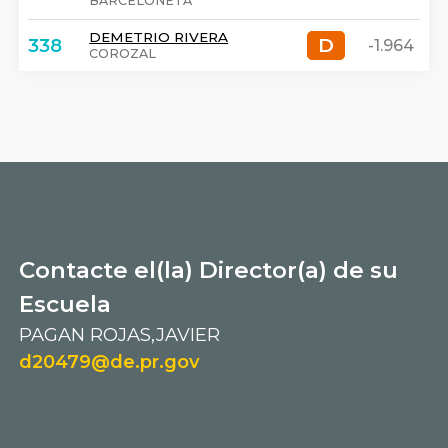
BARCELONETA
DEMETRIO RIVERA
D
D
338
-1.964
COROZAL
Contacte el(la) Director(a) de su
Escuela
PAGAN ROJAS,JAVIER
d20479@de.pr.gov