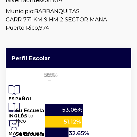
Nivel Montessori:
N/A
Municipio:
BARRANQUITAS
CARR 771 KM 9 HM 2 SECTOR MANA
Puerto Rico,
974
Perfil Escolar
25%
50%
100%
0%
75%
ESPAÑOL
53.06%
Su Escuela
Puerto
INGLÉS
Rico
51.12%
32.65%
Su Escuela
MATEMÁTICA