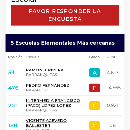
FAVOR RESPONDER LA
ENCUESTA
5 Escuelas Elementales Más cercanas
Posición
Escuela
Grado
Punt.
RAMON T RIVERA
A
A
53
4.617
BARRANQUITAS
PEDRO FERNANDEZ
F
F
476
-4.565
NARANJITO
INTERMEDIA FRANCISCO
C
C
201
0.921
(PACO) LOPEZ LOPEZ
BARRANQUITAS
VICENTE ACEVEDO
C
C
188
1.081
BALLESTER