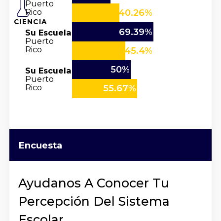
Puerto
Rico
40.26%
CIENCIA
69.39%
Su Escuela
Puerto
Rico
45.4%
50%
Su Escuela
Puerto
Rico
55.67%
Encuesta
Ayudanos A Conocer Tu
Percepción Del Sistema
Escolar