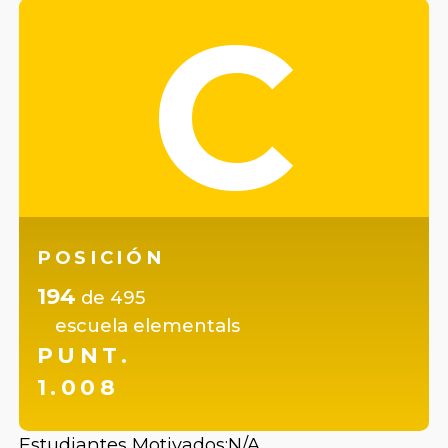
C
POSICIÓN
194
de
495
escuela elementals
PUNT.
1.008
Estudiantes Motivados:
N/A