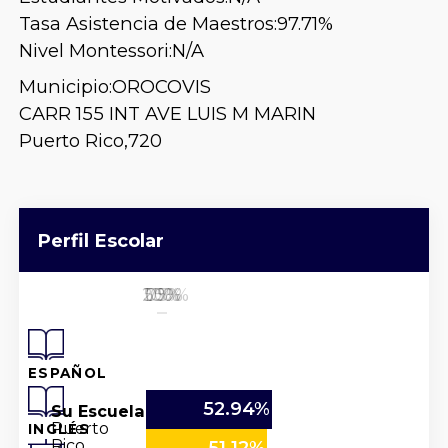
Tasa Asistencia de Maestros:
97.71%
Nivel Montessori:
N/A
Municipio:
OROCOVIS
CARR 155 INT AVE LUIS M MARIN
Puerto Rico,
720
Perfil Escolar
25%
50%
100%
0%
75%
ESPAÑOL
52.94%
Su Escuela
Puerto
INGLÉS
Rico
51.12%