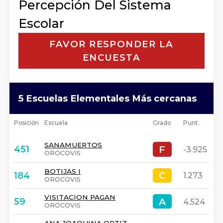
Percepción Del Sistema
Escolar
FAVOR RESPONDER LA
ENCUESTA
5 Escuelas Elementales Más cercanas
Posición
Escuela
Grado
Punt.
SANAMUERTOS
F
F
451
-3.925
OROCOVIS
BOTIJAS I
C
C
184
1.273
OROCOVIS
VISITACION PAGAN
A
A
59
4.524
OROCOVIS