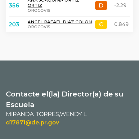
ANA JOAQUINA ORTIZ
D
D
356
-2.29
ORTIZ
OROCOVIS
ANGEL RAFAEL DIAZ COLON
C
C
203
0.849
OROCOVIS
Contacte el(la) Director(a) de su
Escuela
MIRANDA TORRES,WENDY L
d17871@de.pr.gov