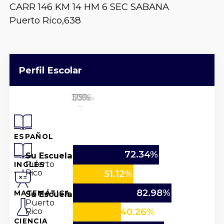
CARR 146 KM 14 HM 6 SEC SABANA
Puerto Rico,
638
Perfil Escolar
25%
50%
100%
0%
75%
ESPAÑOL
72.34%
Su Escuela
Puerto
INGLÉS
Rico
51.12%
82.98%
Su Escuela
MATEMÁTICA
Puerto
Rico
40.26%
CIENCIA