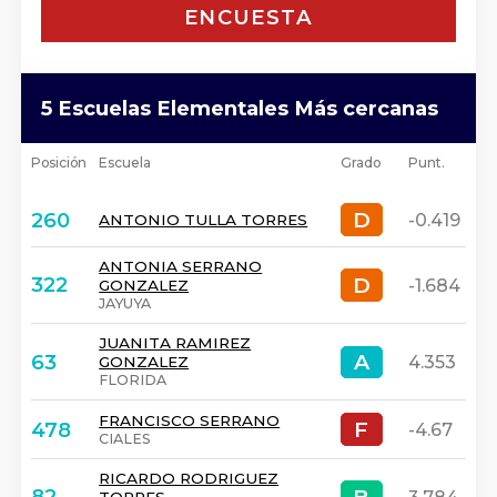
ENCUESTA
5 Escuelas Elementales Más cercanas
Posición
Escuela
Grado
Punt.
D
D
260
-0.419
ANTONIO TULLA TORRES
ANTONIA SERRANO
D
D
322
-1.684
GONZALEZ
JAYUYA
JUANITA RAMIREZ
A
A
63
4.353
GONZALEZ
FLORIDA
FRANCISCO SERRANO
F
F
478
-4.67
CIALES
RICARDO RODRIGUEZ
B
B
82
3.784
TORRES